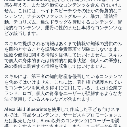
感を与える、または不適切なコンテンツを含んではいけま
せん。これには、ヘイトスピーチやそのほかの侮蔑的なコ
ンテンツ、ナチスやファシストグループ、暴力、違法活
動、テロリズム、違法ドラッグを奨励するコンテンツ、冒
涜的なコンテンツ、露骨に性的または卑猥なコンテンツな
どが該当します。
スキルで提供される情報はあくまで情報や知識の提供のみ
を目的とすることを説明の免責事項で明確にしないまま、
医療や健康に関する情報を提供してはいけません。スキル
で個人の身体的または精神的な健康状態、個人への医療行
為の提供に関連する情報を収集してはいけません。
スキルには、第三者の知的財産を侵害しているコンテンツ
を含めてはいけません。これには、著作権で保護されてい
るコンテンツを同意を得ずに使用している、または企業ブ
ランド、ロゴ、個人の肖像をユーザーが誤解するような方
法で使用しているスキルなどが含まれます。
Alexa Skill Blueprintsを使用して作成した子ども向けスキ
ルでは、商品やコンテンツ、サービスをプロモーションま
たは販売したり、Alexa以外のコンテンツにユーザーを誘
導したりすることはできません。また、ユーザーから個人